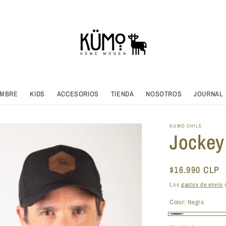
MBRE
KIDS
ACCESORIOS
TIENDA
NOSOTROS
JOURNAL
KUMO CHILE
Jockey
Precio
$16.990 CLP
habitual
Los
gastos de envío
s
Color:
Negro
Negro