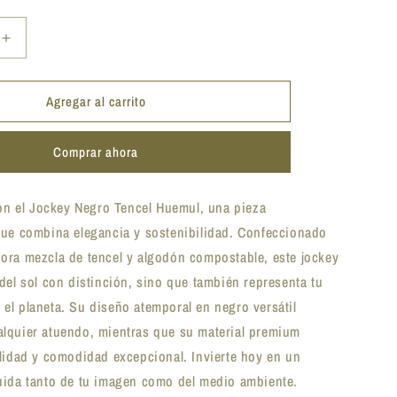
Aumentar
cantidad
para
Agregar al carrito
Jockey
Negro
Tencel
Comprar ahora
Huemul
con el Jockey Negro Tencel Huemul, una pieza
que combina elegancia y sostenibilidad. Confeccionado
ora mezcla de tencel y algodón compostable, este jockey
del sol con distinción, sino que también representa tu
l planeta. Su diseño atemporal en negro versátil
lquier atuendo, mientras que su material premium
lidad y comodidad excepcional. Invierte hoy en un
uida tanto de tu imagen como del medio ambiente.