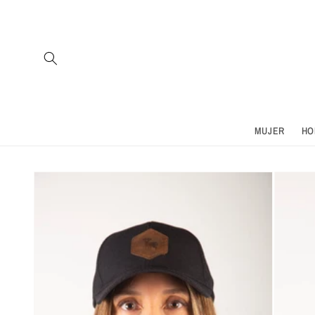
Ir
directamente
al contenido
MUJER
HO
Ir
directamente
a la
información
del producto