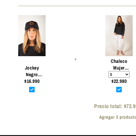
ventana
modal
+
Chaleco
Jockey
Mujer
Negro
Negro
$16.990
Tencel
$22.980
Basic
Huemul
Atemporal
- Tencel,
Orgánico,
Precio total:
$72.9
Biodegradabl
Agregar 3 product