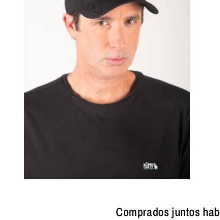
Abrir
elemento
multimedia
3
Comprados juntos hab
en
una