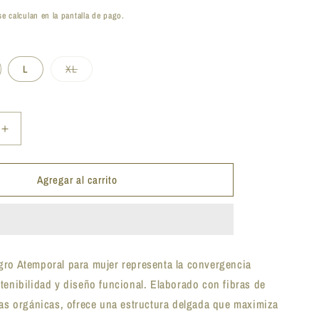
e calculan en la pantalla de pago.
Variante
L
XL
agotada
o
no
disponible
Aumentar
cantidad
para
Agregar al carrito
Chaleco
Mujer
Negro
Basic
Atemporal
-
gro Atemporal para mujer representa la convergencia
Tencel,
tenibilidad y diseño funcional. Elaborado con fibras de
Orgánico,
ble
Biodegradable
das orgánicas, ofrece una estructura delgada que maximiza